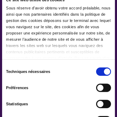
partenaire
Sous réserve d’avoir obtenu votre accord préalable, nous
ainsi que nos partenaires identifiés dans la politique de
gestion des cookies déposons sur le terminal avec lequel
Civilité *
Monsieur
Madame
vous naviguez sur le site, des cookies afin de vous
proposer une expérience personnalisée sur notre site, de
mesurer l’audience de notre site et de vous afficher à
travers les sites web sur lesquels vous naviguez des
contenus publicitaires pertinents et susceptibles de
correspondre à vos centres d’intérêt. Pour en savoir plus,
nous vous invitons à cliquer sur le bouton "Afficher les
Sélection
détails" et/ou consulter notre
Politique de gestion des
Techniques nécessaires
du
Cookies
. Pour accepter ou refuser tous les cookies,
consentement
vous pouvez cliquer sur les boutons dédiés. Vous
Préférences
pouvez également paramétrer vos choix finalité par
finalité en cochant les catégories de cookies que vous
souhaitez accepter en cliquant sur le bouton ci-dessous,
Statistiques
intitulé Accepter la sélection. Le bouton Afficher les
détails vous permet de voir pour chaque catégorie de