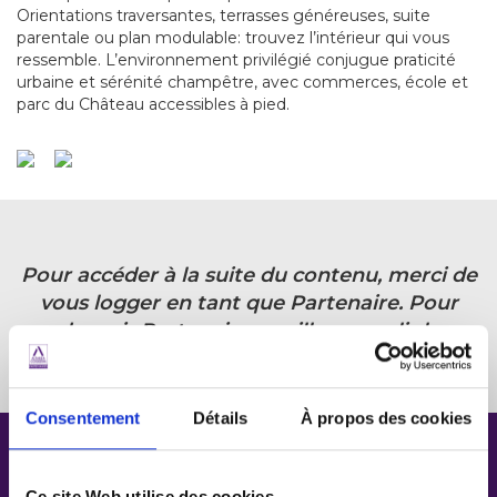
Orientations traversantes, terrasses généreuses, suite
parentale ou plan modulable: trouvez l’intérieur qui vous
ressemble. L’environnement privilégié conjugue praticité
urbaine et sérénité champêtre, avec commerces, école et
parc du Château accessibles à pied.
Pour accéder à la suite du contenu, merci de
vous logger en tant que Partenaire. Pour
devenir Partenaire, veuillez remplir le
formulaire ci-dessous :
Consentement
Détails
À propos des cookies
Inscrivez-vous pour devenir
Ce site Web utilise des cookies