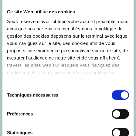
Ce site Web utilise des cookies
Sous réserve d’avoir obtenu votre accord préalable, nous
ainsi que nos partenaires identifiés dans la politique de
gestion des cookies déposons sur le terminal avec lequel
vous naviguez sur le site, des cookies afin de vous
proposer une expérience personnalisée sur notre site, de
mesurer l’audience de notre site et de vous afficher à
travers les sites web sur lesquels vous naviguez des
contenus publicitaires pertinents et susceptibles de
correspondre à vos centres d’intérêt. Pour en savoir plus,
nous vous invitons à cliquer sur le bouton "Afficher les
Sélection
détails" et/ou consulter notre
Politique de gestion des
Techniques nécessaires
du
Cookies
. Pour accepter ou refuser tous les cookies,
consentement
vous pouvez cliquer sur les boutons dédiés. Vous
Préférences
pouvez également paramétrer vos choix finalité par
finalité en cochant les catégories de cookies que vous
souhaitez accepter en cliquant sur le bouton ci-dessous,
Statistiques